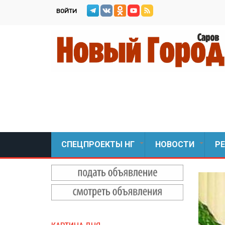
Перейти
ВОЙТИ
к
основному
содержанию
СПЕЦПРОЕКТЫ НГ
НОВОСТИ
Р
+
+