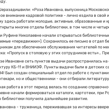
оду.
еразадишвили: «Роза Ивановна, выпускница Московско
ое внимание кадровой политике - лично ездила в свой 
у здесь работали молодые, активные, образованные и к
ткрыты многие отделы библиотеки, в том числе и четыр
и Руфине Николаевне начали открываться библиотечные
емые «передвижки»). Сохранилось ее письмо в отдел б
никам для обеспечения обслуживания читателей по ме
ка: «Пропуск в столовую у этих сотрудников есть»… Пр
зе Ивановне сеть пунктов выдачи распространилась на
ктуру КБ-11 и ВНИИЭФ. Пункты выдачи были в детских са
84! Был создан специальный отдел по работе с пунктами
текари, но и общественники - они отбирали литературу
ая работа в этот период велась по созданию справочно
евне начали формироваться каталоги, картотеки, при Р
 библиотеки получила дальнейшее развитие.
вановна - труженица, переживавшая за интересы ввере