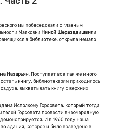
 Часть 2
овского мы побеседовали с главным
льности Маяковки
Ниной Шеразадишвили
.
ранящихся в библиотеке, открыла немало
на Назарьян.
Поступает все так же много
достать книгу, библиотекарям приходилось
оздухе, выхватывать книгу с верхних
едана Исполкому Горсовета, который тогда
дителей Горсовета провести внеочередную
демонстрируется. И в 1960 году наша
во здания, которое и было возведено в