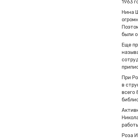
1963 г
Нина Ш
огромн
Поэтом
были о
Еще пр
называ
сотруд
припис
При Ро
в стру
всего 
библио
Активн
Никола
работы
Роза И