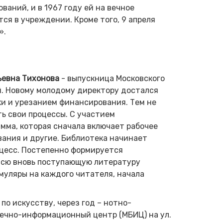
аний, и в 1967 году ей на вечное
ся в учреждении. Кроме того, 9 апреля
».
ьевна Тихонова
- выпускница Московского
й. Новому молодому директору достался
ки и урезанием финансирования. Тем не
ь свои процессы. С участием
ма, которая сначала включает рабочее
вания и другие. Библиотека начинает
цесс. Постепенно формируется
всю вновь поступающую литературу
муляры на каждого читателя, начала
о искусству, через год – нотно-
ечно-информационный центр (МБИЦ) на ул.