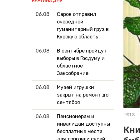
КАРТИНА ДНЯ
06.08
Саров отправил
очередной
гуманитарный груз в
Курскую область
06.08
В сентябре пройдут
выборы в Госдуму и
областное
Заксобрание
06.08
Музей игрушки
закрыт на ремонт до
сентября
Фото:
-
06.08
Пенсионерам и
инвалидам доступны
Кни
бесплатные места
для торговли своей