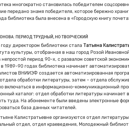
тека многократно становилась победителем соцсоревнов
ие передано знамя победителя, которое бережно хранит
ода библиотека была внесена в «Городскую книгу почета
ХОНОВА: ПЕРИОД ТРУДНЫЙ, НО ТВОРЧЕСКИЙ
 году директором библиотеки стала
Татьяна Калистрат
ута культуры, отобранная в наш город Розой Ивановно
 непростой период 90-х, с развалом советской экономи
 в 1989-90 годах библиотека начинает автоматизироват
листов ВНИИЭФ создается автоматизированная програм
отдела обработки литературы, затем – отдела обслужи
но включаться в информационно-коммуникационный про
онный каталог: отдел обработки литературы начинает 
ть туда. На абонементе были введены электронные фор
роваться база данных читателей.
тьяне Калистратьевне организуются отдел литературы п
льный отдел, отдел краеведения, Молодежный библиот