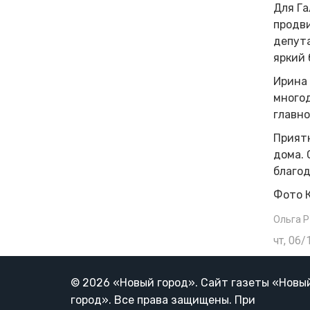
Для Га
продви
депут
яркий 
Ирина 
многод
главно
Приятн
дома. 
благод
Фото 
Ольга 
чт, 06/
© 2026 «Новый город». Cайт газеты «Новы
город». Все права защищены. При