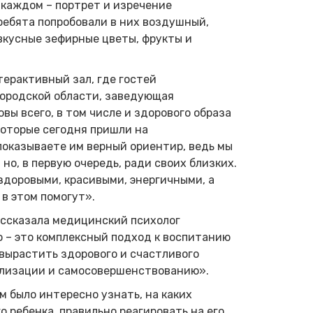
 каждом – портрет и изречение
 ребята попробовали в них воздушный,
вкусные зефирные цветы, фрукты и
ерактивный зал, где гостей
ородской области, заведующая
ы всего, в том числе и здорового образа
 которые сегодня пришли на
показываете им верный ориентир, ведь мы
но, в первую очередь, ради своих близких.
здоровыми, красивыми, энергичными, а
в этом помогут».
ассказала медицинский психолог
 – это комплексный подход к воспитанию
 вырастить здорового и счастливого
еализации и самосовершенствованию».
м было интересно узнать, на каких
о ребенка, правильно реагировать на его