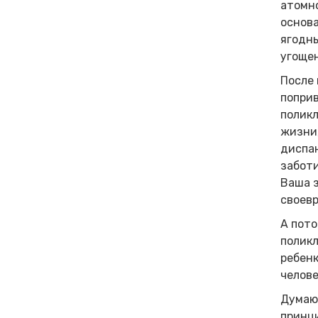
атомно
основа
ягодны
угощен
После 
попри
полик
жизни,
диспан
заботи
Ваша з
своевр
А пото
полик
ребенк
челове
Думаю,
принци