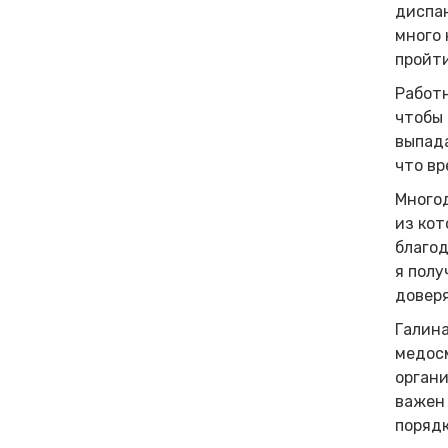
диспан
много 
пройти
Работ
чтобы 
выпада
что вр
Много
из кот
благод
я полу
доверя
Галина
медосм
органи
важен 
порядк