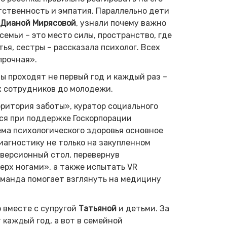
тственность и эмпатия. Параллельно дети
Дианой Мирясовой
, узнали почему важно
емьи – это место силы, пространство, где
ья, сестры – рассказала психолог. Всех
прочная».
 проходят не первый год и каждый раз –
х сотрудников до молодежи.
ритория заботы», куратор социального
тся при поддержке Госкорпорации
ема психологического здоровья основное
иагностику не только на закупленном
версионный стол, перевернув
ерх ногами», а также испытать VR
оманда помогает взглянуть на медицину
 вместе с супругой
Татьяной
и детьми. За
каждый год, а вот в семейной