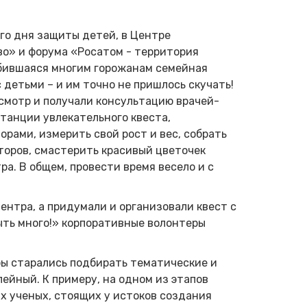
го дня защиты детей, в Центре
о» и форума «Росатом - территория
бившаяся многим горожанам семейная
детьми – и им точно не пришлось скучать!
смотр и получали консультацию врачей-
станции увлекательного квеста,
рами, измерить свой рост и вес, собрать
торов, смастерить красивый цветочек
а. В общем, провести время весело и с
нтра, а придумали и организовали квест с
ыть много!» корпоративные волонтеры
ры старались подбирать тематические и
ейный. К примеру, на одном из этапов
х ученых, стоящих у истоков создания