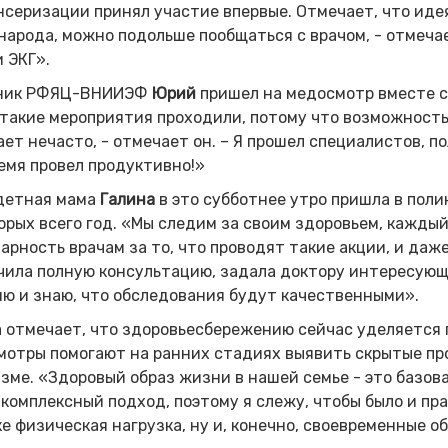
серизации принял участие впервые. Отмечает, что идея
народа, можно подольше пообщаться с врачом, - отмеча
 ЭКГ».
ник РФЯЦ-ВНИИЭФ
Юрий
пришел на медосмотр вместе с
такие мероприятия проходили, потому что возможность
ет нечасто, - отмечает он. – Я прошел специалистов, 
емя провел продуктивно!»
детная мама
Галина
в это субботнее утро пришла в поли
орых всего год. «Мы следим за своим здоровьем, кажды
арность врачам за то, что проводят такие акции, и даж
чила полную консультацию, задала доктору интересующ
ю и знаю, что обследования будут качественными».
 отмечает, что здоровьесбережению сейчас уделяется 
отры помогают на ранних стадиях выявить скрытые про
зме. «Здоровый образ жизни в нашей семье - это базова
комплексный подход, поэтому я слежу, чтобы было и пр
е физическая нагрузка, ну и, конечно, своевременные о