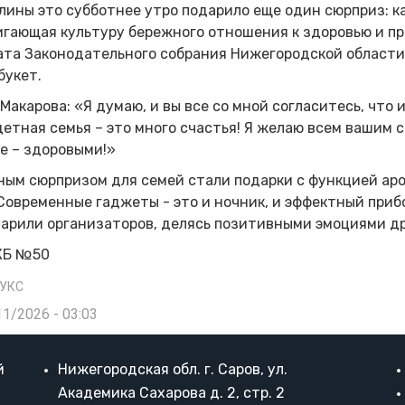
лины это субботнее утро подарило еще один сюрприз: к
гающая культуру бережного отношения к здоровью и при
ата Законодательного собрания Нижегородской област
букет.
Макарова: «Я думаю, и вы все со мной согласитесь, что 
етная семья – это много счастья! Я желаю всем вашим 
е – здоровыми!»
ым сюрпризом для семей стали подарки с функцией ар
Современные гаджеты - это и ночник, и эффектный приб
арили организаторов, делясь позитивными эмоциями др
КБ №50
РУКС
11/2026 - 03:03
й
Нижегородская обл. г. Саров, ул.
Академика Сахарова д. 2, стр. 2