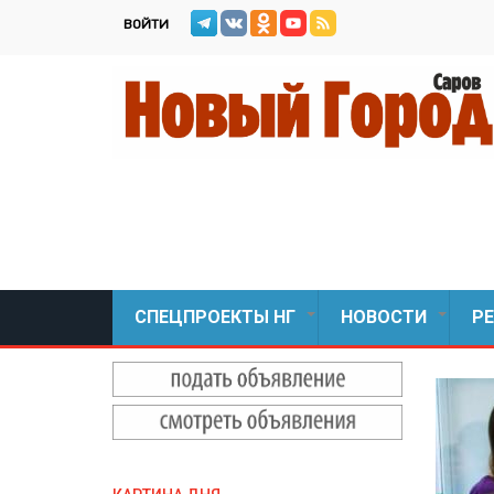
Перейти
ВОЙТИ
к
основному
содержанию
СПЕЦПРОЕКТЫ НГ
НОВОСТИ
Р
+
+