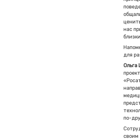
поведе
общал
ценить
нас пр
близки
Напомн
для ра
Ольга
проект
«Росат
направ
медици
предст
технол
по-дру
Сотру
своим 