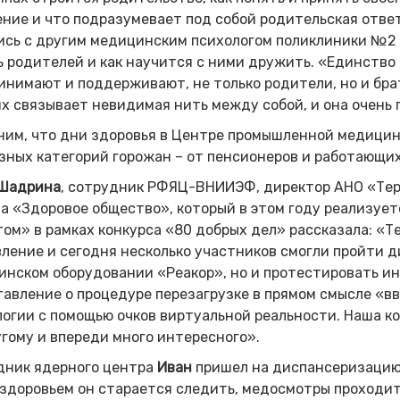
ние и что подразумевает под собой родительская отве
ись с другим медицинским психологом поликлиники №2
 родителей и как научится с ними дружить. «Единство с
инимают и поддерживают, не только родители, но и брат
х связывает невидимая нить между собой, и она очень 
им, что дни здоровья в Центре промышленной медицины
зных категорий горожан – от пенсионеров и работающи
 Шадрина
, сотрудник РФЯЦ-ВНИИЭФ, директор АНО «Тер
а «Здоровое общество», который в этом году реализуе
ом» в рамках конкурса «80 добрых дел» рассказала: «Т
ление и сегодня несколько участников смогли пройти д
нском оборудовании «Реакор», но и протестировать ин
авление о процедуре перезагрузке в прямом смысле «вв
огии с помощью очков виртуальной реальности. Наша к
гому и впереди много интересного».
дник ядерного центра
Иван
пришел на диспансеризацию
здоровьем он старается следить, медосмотры проходит 