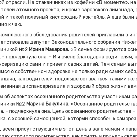
й отрасли. На стаканчиках из кофейни «В моменте», на
телей атомного проекта, и кроме саровского лимонада,
й и такой полезный кислородный коктейль. А еще были 
ия к чаю.
комплексного обследования родителей пригласили в инт
ветствовала депутат Законодательного собрания Нижег
линикой №2
Ирина Макарова.
«В семье формируются основ
 - подчеркнула она. – И я очень благодарна родителям,
серизацию сами и привели своих детей. Тем самым вы 
мся о собственном здоровье не только ради самих себя, 
адача, как родителей, подольше оставаться такими же 
еменная диспансеризация и здоровый образ жизни вам 
м об аспектах осознанного родительства участникам р
линики №2
Марина Бакулина.
«Осознанное родительство
а, - подчеркнула она. Цель осознанного родительства –
ка, с хорошей самооценкой, который способен к самор
 всем присутствующим в этот день в зале мамам и папа
пах строится родительство, как понять и принять своег