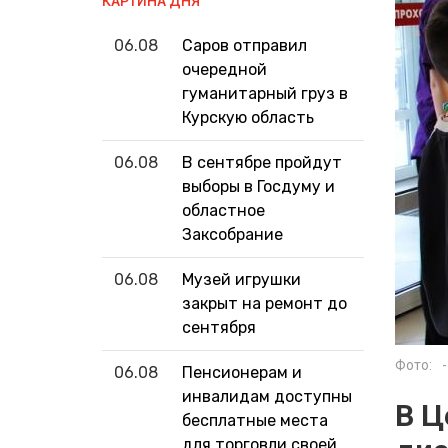
КАРТИНА ДНЯ
06.08
Саров отправил
очередной
гуманитарный груз в
Курскую область
06.08
В сентябре пройдут
выборы в Госдуму и
областное
Заксобрание
06.08
Музей игрушки
закрыт на ремонт до
сентября
Фото:
-
06.08
Пенсионерам и
инвалидам доступны
В Ц
бесплатные места
для торговли своей