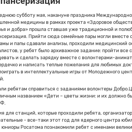
пансеризация
еднюю субботу мая, накануне праздника Международно
ленной медицины в рамках проекта «Здоровое обществ
вья и добра» прошла ставшая уже традиционной и полю
серизация. Прийти сюда семейные пары могли вместе с 
амы и папы сдавали анализы, проходили медицинский о
листов, у ребят было архиважное задание: пройти все 
евать и сделать зарядку вместе с волонтерами-анимато
ердечко и написать теплые пожелания для любимых док
поиграть в интеллектуальные игры от Молодежного центр
й.
ли ребятам справиться с заданиями волонтеры Добро.Це
ичным названием «Дети – цветы жизни: и их должно б
Ф.
я для станций, которые проходили ребята, организато
ательные - все-таки этот год для ядерного центра юбил
 юниоры Росатома познакомили ребят с именами велики