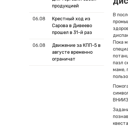
дис
продукцией
В посл
06.08
Крестный ход из
промыш
Сарова в Дивеево
здоро
прошел в 31-й раз
диспан
Пока м
06.08
Движение за КПП-5 в
специа
августе временно
потанц
ограничат
пазл с
маме, 
пользо
Помога
символ
ВНИИЭ
Задани
познав
квеста