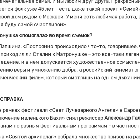
амечательная семья, и мы любим друг друга. Прекрасный
ается
фолк
уже 45 лет - есть даже такой проект «Семей
свой дом рядом с Москвой. У меня есть любимая работа, 
 я буду самой счастливой».
онушка «помогала» во время съемок?
Лапшина: «Постоянно происходило что-то, говорившее, 
 приходил ли Сталин к Матронушке – это все-таки леге
едение, и в нем допускается художественное осмыслен
лению веры и умножению добра,
а российский кинемато
ченческий фильм, который смотришь на одном дыхании
СПРАВКА
в рамках фестиваля
«Свет
Л
учезарного
А
нгела» в Саров
лючение маленького Бахи» снял режиссер
Александр Га
анам по разным фестивальным программам - в частност
а «Святой архипелаг» собрала множество призов на раз