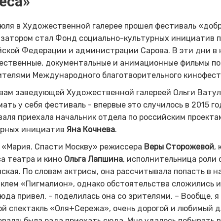
еса»
июля в Художественной галерее прошел фестиваль «доб
изатором стал Фонд
социально-культурных
инициатив п
йской Федерации
и администрации Сарова. В эти дни в 
ественные, документальные и анимационные фильмы пос
ителями Международного благотворительного кинофес
вам заведующей Художественной галереей Ольги Ватули
ать у себя фестиваль - впервые это случилось в 2015 г
аля приехала начальник отдела по российским проекта
урных инициатив
Яна Кочнева
.
 «Мария. Спасти Москву» режиссера
Веры
Сторожевой
,
а театра и кино
Ольга Лапшина
, исполнительница роли
вская
. По словам актрисы, она рассчитывала попасть в н
клем «Пигмалион», однако обстоятельства сложились и
юда привел, - поделилась она со зрителями. – Вообще, я
й спектакль «Оля+Сережа», очень дорогой и любимый для
евала: была рада приехать сюда. Мне удалось побывать 