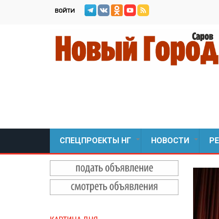
Перейти
ВОЙТИ
к
основному
содержанию
СПЕЦПРОЕКТЫ НГ
НОВОСТИ
Р
+
+