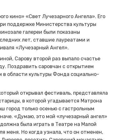
рого кино» «Свет
Л
учезарного
А
нгела».
Его
ри поддержке Министерства культуры
кинозале галереи были показаны
ледних лет, ставшие лауреатами и
тиваля «Лучезарный
А
нгел».
ной, Сарову второй раз выпало счастье
оду. Поздравить саровчан с открытием
м в области культуры Фонда социально-
 который открывал фестиваль, представляла
старицы, в которой угадывается Матрона
аш город только осенью с гастрольным
наче. «Думаю, это мой «лучезарный ангел»
 должна была играть в Театре на Малой
 меня. Но когда узнала, что он отменен,
в Дивееве, посетить Саровский монастырь.