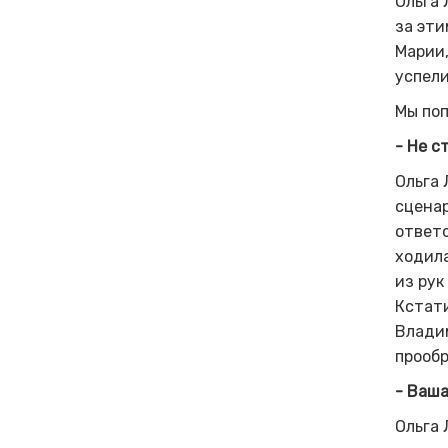
Ольга 
за эти
Марии,
успели
Мы поп
- Не с
Ольга 
сценар
ответс
ходила
из рук
Кстати
Влади
прообр
- Ваша
Ольга 