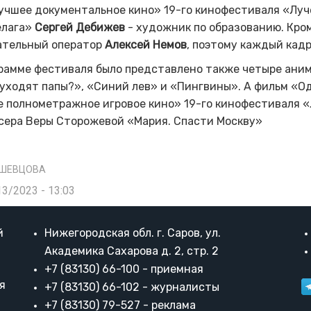
учшее документальное кино» 19-го кинофестиваля «Лу
елага»
Сергей Дебижев
- художник по образованию. Кром
ательный оператор
Алексей Немов
, поэтому каждый кад
рамме фестиваля было представлено также четыре аним
уходят папы?», «Синий лев»
и «Пингвины». А фильм «О
е полнометражное игровое кино» 19-го кинофестиваля 
сера Веры
Сторожевой
«Мария. Спасти Москву»
 ШЕВЦОВА
13/2023 - 13:03
й
Нижегородская обл. г. Саров, ул.
Академика Сахарова д. 2, стр. 2
+7 (83130) 66-100 - приемная
я
+7 (83130) 66-102 - журналисты
+7 (83130) 79-527 - реклама