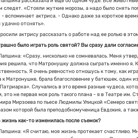
Лапшина рассказала и еще об одном чуде. Все животные
м следят. «Стояли жуткие морозы, а надо было снять по
 - вспоминает актриса. - Однако даже за короткое врем
 удачно отснять».
росили актрису рассказать о работе над ее ролью в это
трашно было играть роль святой? Вы сразу дали согласи
Лапшина: «Сразу, нисколько не сомневалась. Меня утвер
ия решила, что Матронушку должна сыграть именно я. К
твенность. Я очень ревностно отношусь к тому, как игр
 к Матронушке, брала благословение у батюшек, один и
 Патриарха». Случались в это время разные чудеса, котор
, это не первая моя роль такого плана - я в Театре им. 
мира Мирзоева по пьесе Людмилы Улицкой «Семеро свят
азом которой была преподобномученица Евдокия, а так
 жизнь как-то изменилась после съемок?
Лапшина: «Я считаю, моя жизнь протекает счастливо. Мне