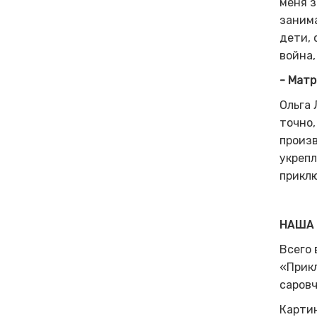
меня з
заним
дети, 
война,
- Матр
Ольга 
точно,
произв
укреп
приклю
НАША 
Всего 
«Прик
саровч
Картин