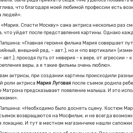
тлива, что благодаря моей любимой профессии есть во
а людей».
«Мария. Спасти Москву» сама актриса несколько раз см
, что уйдет после представления картины. Однако кажд
Лапшина: «Главная героиня фильма Мария совершает пу
ийный, внешний ряд, – авт.), но и «по вертикали» (из
 – авт.), проходя путь от неверия - к вере, от агрессии 
репления веры, а я такие фильмы очень люблю».
вам актрисы, при создании картины происходили разны
й роли актриса
Мария Луговая
после съемок родила ребе
 Матрона предсказывает появление малыша. И это испо
жками».
Лапшина: «Необходимо было доснять сцену. Костюм Мари
съемок возвращаются на Мосфильм, и не
всегда возможн
в локацию. И тут
в местном магазинчике нашли сапожки р