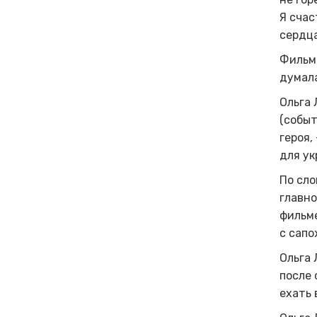
Я счас
сердц
Фильм 
думала
Ольга 
(событ
героя,
для ук
По сло
главно
фильме
с сапо
Ольга 
после 
ехать 