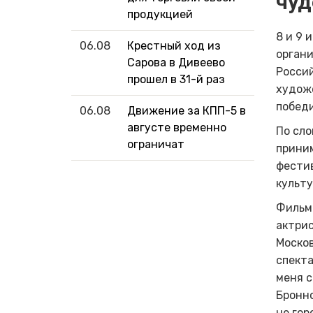
чуд
продукцией
8 и 9 
06.08
Крестный ход из
орган
Сарова в Дивеево
Росси
прошел в 31-й раз
худож
побед
06.08
Движение за КПП-5 в
августе временно
По сло
ограничат
приним
фестив
культ
Фильм
актрис
Моско
спекта
меня с
Бронно
не гор