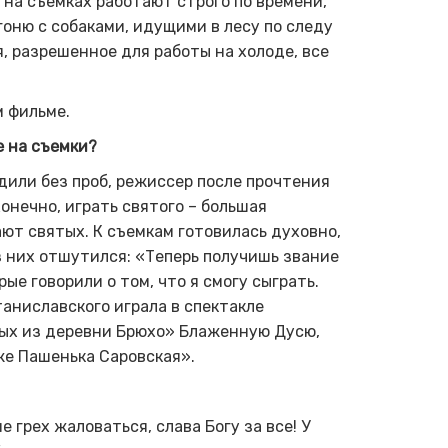
 на съемках работают строго по времени,
гоню с собаками, идущими в лесу по следу
я, разрешенное для работы на холоде, все
м фильме.
е на съемки?
дили без проб, режиссер после прочтения
онечно, играть святого – большая
ают святых. К съемкам готовилась духовно,
з них отшутился: «Теперь получишь звание
ые говорили о том, что я смогу сыграть.
Станиславского играла в спектакле
ых из деревни Брюхо» Блаженную Дусю,
же Пашенька Саровская».
 грех жаловаться, слава Богу за все! У