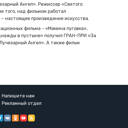
чезарный
А
нгел». Режиссер «Святого
е того, над фильмом работал
р – настоящее произведение искусства.
ационных фильма - «Мамина пуговка»,
днажды в пустыне» получил
ГРАН-ПРИ
«За
«Лучезарный
А
нгел». А также фильм
Напишите нам
Рекламный отдел