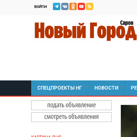
Перейти
ВОЙТИ
к
основному
содержанию
СПЕЦПРОЕКТЫ НГ
НОВОСТИ
Р
+
+