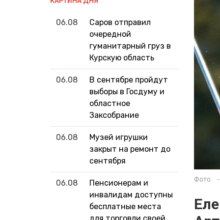
КАРТИНА ДНЯ
06.08
Саров отправил
очередной
гуманитарный груз в
Курскую область
06.08
В сентябре пройдут
выборы в Госдуму и
областное
Заксобрание
06.08
Музей игрушки
закрыт на ремонт до
сентября
Фото:
-
06.08
Пенсионерам и
инвалидам доступны
Еле
бесплатные места
для торговли своей