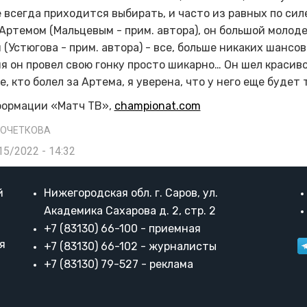
 всегда приходится выбирать, и часто из равных по сил
Артемом (Мальцевым - прим. автора), он большой молоде
 (Устюгова - прим. автора) - все, больше никаких шансов
я он провел свою гонку просто шикарно… Он шел красиво,
е, кто болел за Артема, я уверена, что у него еще будет
формации «Матч ТВ»,
championat.com
КОЧЕТКОВА
15/2022 - 14:32
й
Нижегородская обл. г. Саров, ул.
Академика Сахарова д. 2, стр. 2
+7 (83130) 66-100 - приемная
я
+7 (83130) 66-102 - журналисты
+7 (83130) 79-527 - реклама