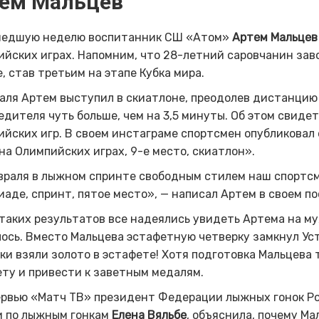
ем Мальцев
шедшую неделю воспитанник СШ «Атом»
Артем Мальцев
йских играх. Напомним, что 28-летний саровчанин зав
, став
третьим на этапе Кубка мира
.
аля Артем выступил в скиатлоне, преодолев дистанцию в
едителя чуть больше, чем на 3,5 минуты. Об этом свид
йских игр. В своем инстаграме спортсмен опубликовал 
на Олимпийских играх, 9-е место, скиатлон».
враля в лыжном спринте свободным стилем наш спортс
аде, спринт, пятое место», — написал Артем в своем по
таких результатов все надеялись увидеть
Артема на му
ось. Вместо Мальцева эстафетную четверку замкнул Уст
и взяли золото в эстафете! Хотя подготовка Мальцева
ту и привести к заветным медалям.
рвью «Матч ТВ» президент Федерации лыжных гонок Ро
и по лыжным гонкам
Елена Вяльбе
, объяснила, почему Ма