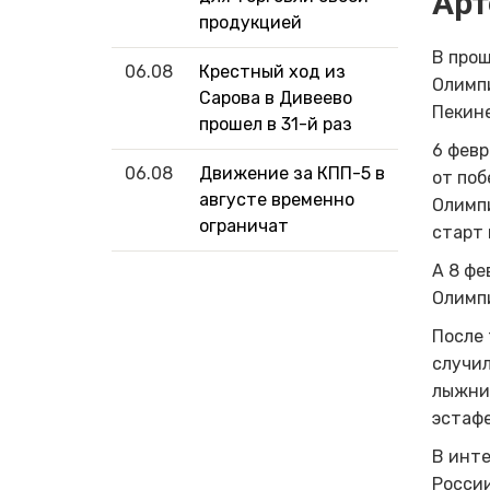
Арт
продукцией
В про
06.08
Крестный ход из
Олимпи
Сарова в Дивеево
Пекине
прошел в 31-й раз
6 февр
06.08
Движение за КПП-5 в
от поб
августе временно
Олимпи
ограничат
старт 
А 8 фе
Олимпи
После 
случил
лыжник
эстафе
В инте
Росси