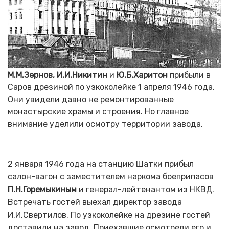
М.М.Зернов, И.И.Никитин
и
Ю.Б.Харитон
прибыли в
Саров дрезиной по узкоколейке 1 апреля 1946 года.
Они увидели давно не ремонтированные
монастырские храмы и строения. Но главное
внимание уделили осмотру территории завода.
2 января 1946 года на станцию Шатки прибыл
салон-вагон с заместителем наркома боеприпасов
П.Н.Горемыкиным
и генерал-лейтенантом из НКВД.
Встречать гостей выехал директор завода
И.И.Свертилов. По узкоколейке на дрезине гостей
доставили на завод. Приехавшие осмотрели его и