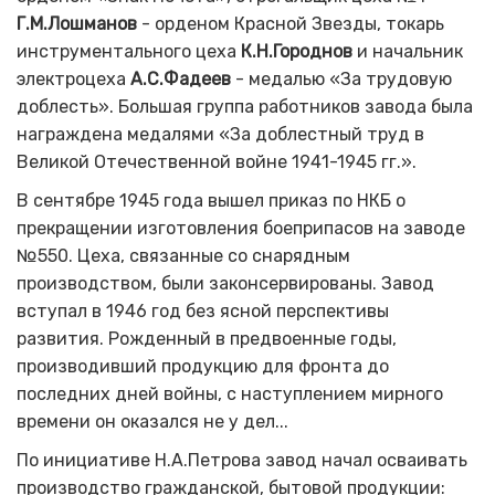
Г.М.Лошманов
- орденом Красной Звезды, токарь
инструментального цеха
К.Н.Городнов
и начальник
электроцеха
А.С.Фадеев
- медалью «За трудовую
доблесть». Большая группа работников завода была
награждена медалями «За доблестный труд в
Великой Отечественной войне 1941-1945 гг.».
В сентябре 1945 года вышел приказ по НКБ о
прекращении изготовления боеприпасов на заводе
№550. Цеха, связанные со снарядным
производством, были законсервированы. Завод
вступал в 1946 год без ясной перспективы
развития. Рожденный в предвоенные годы,
производивший продукцию для фронта до
последних дней войны, с наступлением мирного
времени он оказался не у дел...
По инициативе Н.А.Петрова завод начал осваивать
производство гражданской, бытовой продукции: